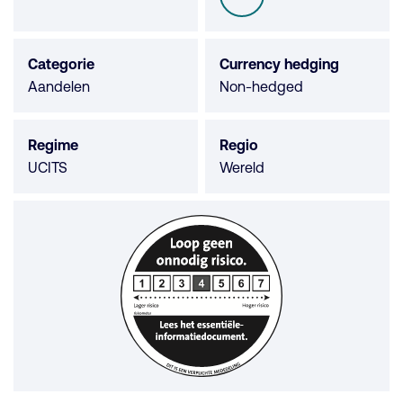
SFDR
van
de
5
Categorie
Currency hedging
sterren
Aandelen
Non-hedged
Regime
Regio
UCITS
Wereld