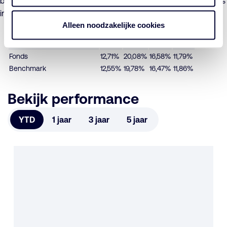
beleggingsrestricties in acht en belegt niet voor meer dan 10%
in instellingen voor collectieve belegging in effecten.
Alleen noodzakelijke cookies
Periode per 31-07-2026
YTD
1 jaar
3 jaar
5 jaar
Fonds
12,71%
20,08%
16,58%
11,79%
Benchmark
12,55%
19,78%
16,47%
11,86%
Bekijk performance
YTD
1 jaar
3 jaar
5 jaar