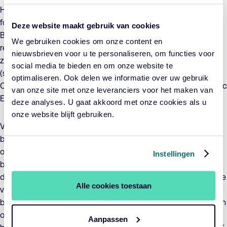
Het doel van het fonds is, rekening houdend met het voor het
fonds van toepassing zijnde Cardano Duurzaam
Deze website maakt gebruik van cookies
Beleggingsbeleid, ten behoeve van participanten een
We gebruiken cookies om onze content en
rendement te realiseren dat het rendement van de Index
nieuwsbrieven voor u te personaliseren, om functies voor
zoveel als mogelijk benadert. Het uitlenen van aandelen
social media te bieden en om onze website te
(securities lending) is niet toegestaan. Voor participatieklasse
optimaliseren. Ook delen we informatie over uw gebruik
Cardano ESG Transition Enhanced Index Equity Global – C1 Inc
van onze site met onze leveranciers voor het maken van
EUR wordt het valutarisico niet afgedekt.
deze analyses. U gaat akkoord met onze cookies als u
onze website blijft gebruiken.
Voor het fonds zijn concrete duurzame
beleggingsdoelstellingen geformuleerd waaraan
ondernemingen bewust en aantoonbaar een positieve
Instellingen
bijdrage moeten leveren en die er voor moeten zorgen dat
duurzaamheidsrisico’s afdoende worden beheerst. De waarde
Alle cookies toestaan
van de beleggingen in het fonds kan als gevolg van het
beleggingsbeleid sterk fluctueren, zowel in absolute zin als ten
opzichte van de Index. Het fonds neemt de ICBE-
Aanpassen