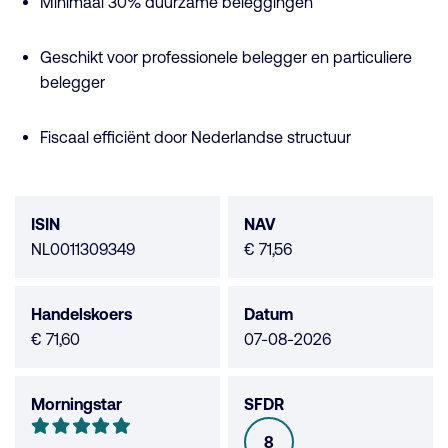
Minimaal 30% duurzame beleggingen
Geschikt voor professionele belegger en particuliere
belegger
Fiscaal efficiënt door Nederlandse structuur
Fonds
data
ISIN
NAV
NL0011309349
€ 71,56
Handelskoers
Datum
€ 71,60
07-08-2026
Morningstar
SFDR
Morningstar
5
8